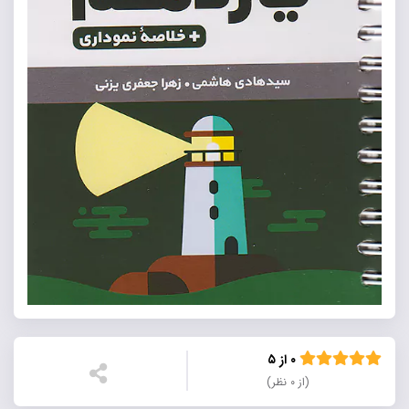
۰ از ۵
(از ۰ نظر)