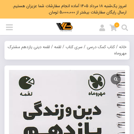
امروز یک‌شنبه ۱۸ مرداد ۱۴۰۵ آماده انجام سفارشات شما عزیزان هستیم.
ارسال رایگان سفارشات بیشتر از 5،000،000 تومان.
0
خانه
/
کتاب کمک درسی
/
سری کتاب
/
لقمه
/ لقمه دینی یازدهم مشترک
مهروماه