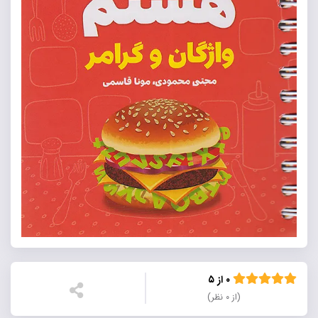
۰ از ۵
(از ۰ نظر)