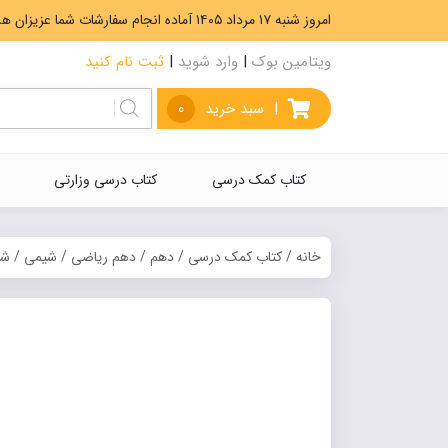
امروز شنبه ۱۷ مرداد ۱۴۰۵ آماده انجام سفارشات شما عزیزان هستیم. ارسال رایگان سفارشات بیشتر از 5،000،000 تومان.
ویتامین بوک
|
وارد شوید
|
ثبت نام کنید
|
سبد خرید
0
کتاب کمک درسی
کتاب درسی وزارتی
خانه
/
کتاب کمک درسی
/
دهم
/
دهم ریاضی
/
شیمی
/ شی