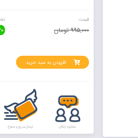
IQ
فیزیک
یازدهم
قیمت:
تخف
تجربی
995,000 تومان
0
گاج
عدد
rnative:
افزودن به سبد خرید
مشاوره رایگان
ارسال سریع و متنوع