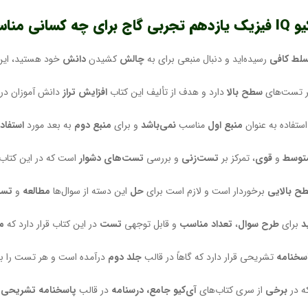
انی مناسب است؟
لط کافی
رسیده‌اید و دنبال منبعی برای به
چالش
کشیدن
دانش
خود هستید، این
بر تست‌های
سطح بالا
دارد و هدف از تألیف این کتاب
افزایش تراز
دانش آموزان در
استفاده به عنوان
منبع اول
مناسب
نمی‌باشد
و برای
منبع دوم
به بعد مورد
استفاد
توسط
و
قوی
، تمرکز بر
تست‌زنی
و بررسی
تست‌های دشوار
است که در این کتاب 
ح بالایی
برخوردار است و لازم است برای
حل
این دسته از سوال‌ها
مطالعه
و
تسل
د
برای
طرح سوال
،
تعداد مناسب
و قابل توجهی
تست
در این کتاب قرار دارد که
م
سخنامه
تشریحی قرار دارد که گاهاً در قالب
جلد دوم
درآمده است و هر تست را ب
ه در
برخی
از سری کتاب‌های
آی‌کیو جامع، درسنامه
در قالب
پاسخنامه تشریحی
ت