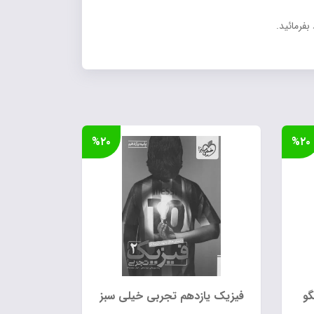
بفرمائید.
%۲۰
%۲۰
گو
فیزیک یازدهم تجربی خیلی سبز