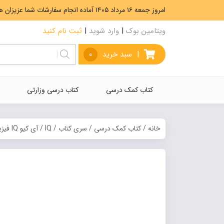
امروز جمعه ۱۶ مرداد ۱۴۰۵ آماده انجام سفارشات شما عزیزان هستیم. ارسال رایگان سفارشات بیشتر از 5،000،000 تومان.
ویتامین بوک
|
وارد شوید
|
ثبت نام کنید
|
سبد خرید
0
کتاب کمک درسی
کتاب درسی وزارتی
خانه
/
کتاب کمک درسی
/
سری کتاب
/
IQ
/ آی کیو IQ فیزیک یازدهم تجربی گاج