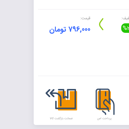
یف:
قیمت:
%2
796,000 تومان
Alte
پرداخت امن
ضمانت بازگشت کالا