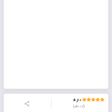
۰ از ۵
(از ۰ نظر)