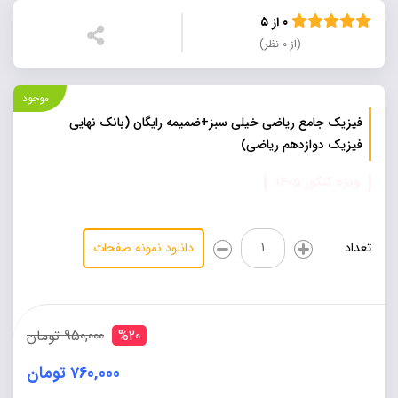
۰ از ۵
(از ۰ نظر)
موجود
فیزیک جامع ریاضی خیلی سبز+ضمیمه رایگان (بانک نهایی
فیزیک دوازدهم ریاضی)
ویژه کنکور 1405
فیزیک
تعداد
دانلود نمونه صفحات
جامع
ریاضی
خیلی
سبز+ضمیمه
رایگان
%20
950,000 تومان
(بانک
نهایی
760,000 تومان
فیزیک