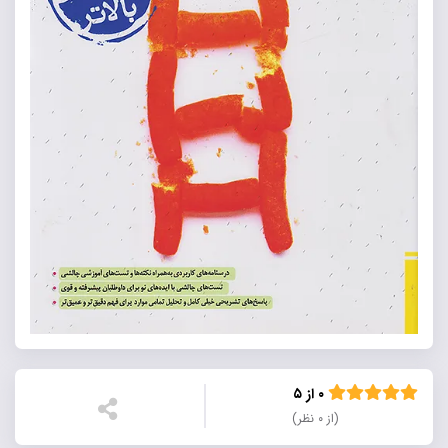
۰ از ۵
(از ۰ نظر)