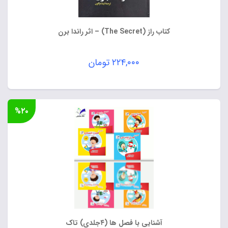
کتاب راز (The Secret) – اثر راندا برن
۲۲۴,۰۰۰
تومان
%۲۰
آشنایی با فصل ها (۴جلدی) تاک