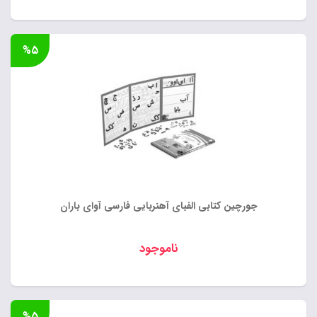
%۵
جورچین کتابی الفبای آهنربایی فارسی آوای باران
ناموجود
%۵