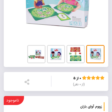
۰ از ۵
(از ۰ نظر)
ناموجود
زووم آوای باران