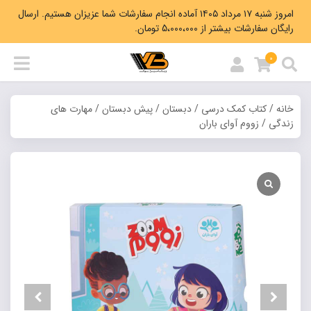
امروز شنبه ۱۷ مرداد ۱۴۰۵ آماده انجام سفارشات شما عزیزان هستیم. ارسال
رایگان سفارشات بیشتر از 5،000،000 تومان.
0
خانه
/
کتاب کمک درسی
/
دبستان
/
پیش دبستان
/
مهارت های
زندگی
/ زووم آوای باران