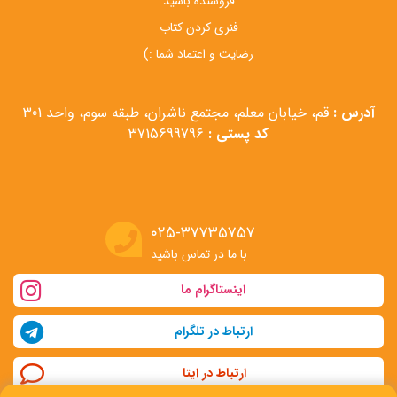
فروشنده باشید
فنری کردن کتاب
رضایت و اعتماد شما :)
آدرس :
قم، خیابان معلم، مجتمع ناشران، طبقه سوم، واحد 301
کد پستی :
3715699796
۰۲۵-۳۷۷۳۵۷۵۷
با ما در تماس باشید
اینستاگرام ما
ارتباط در تلگرام
ارتباط در ایتا