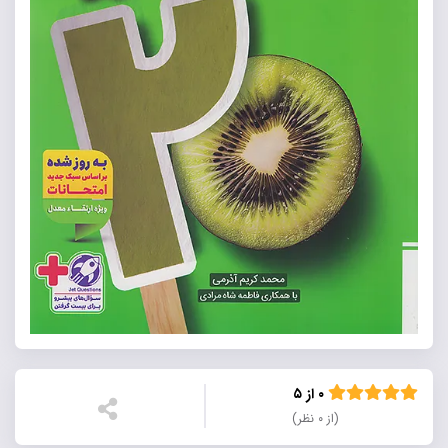
۰ از ۵
(از ۰ نظر)