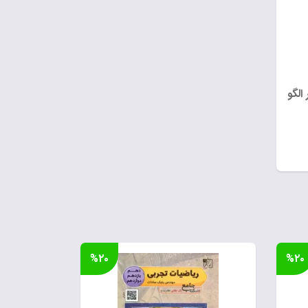
لگو
%۲۰
%۲۰