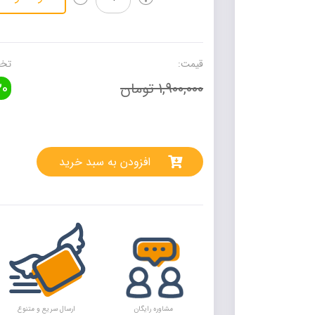
آزمون
ریاضی
رشته
تجربی
قیمت:
تخف
نشر
1,900,000 تومان
0
الگو
عدد
rnative:
افزودن به سبد خرید
مشاوره رایگان
ارسال سریع و متنوع