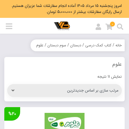
امروز پنجشنبه ۱۵ مرداد ۱۴۰۵ آماده انجام سفارشات شما عزیزان هستیم.
ارسال رایگان سفارشات بیشتر از 5،000،000 تومان.
0
/
/
/
/ علوم
خانه
کتاب کمک درسی
دبستان
سوم دبستان
علوم
Sorted
نمایش 11 نتیجه
by
latest
%۲۰