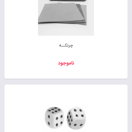
چرتکــه
ناموجود