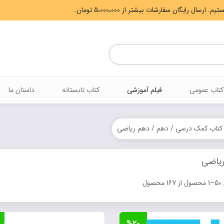
Products
search
کتاب عمومی
فیلم آموزشی
کتاب تابستانه
داستان ما
کتاب کمک درسی
/
دهم
/ دهم ریاضی
ریاضی
Sorted
صول
by
latest
%۲۰