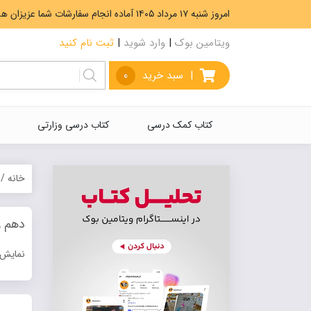
امروز شنبه ۱۷ مرداد ۱۴۰۵ آماده انجام سفارشات شما عزیزان هستیم. ارسال رایگان سفارشات بیشتر از 5،000،000 تومان.
ویتامین بوک
|
وارد شوید
|
ثبت نام کنید
|
سبد خرید
0
کتاب کمک درسی
کتاب درسی وزارتی
خانه
/
دهم 
نمایش 50–1 محصول از 167 مح