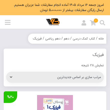
امروز جمعه ۱۶ مرداد ۱۴۰۵ آماده انجام سفارشات شما عزیزان هستیم.
ارسال رایگان سفارشات بیشتر از 5،000،000 تومان.
0
/
/
/
/ فیزیک
خانه
کتاب کمک درسی
دهم
دهم ریاضی
فیزیک
Sorted
نمایش 28 نتیجه
by
latest
%۲۰