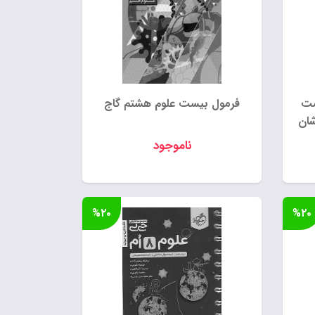
یست
فرمول بیست علوم هشتم گاج
شان
ناموجود
ومان
%۲۰
%۲۰