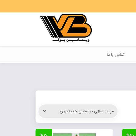
تماس با ما
%۲۰
%۲۰