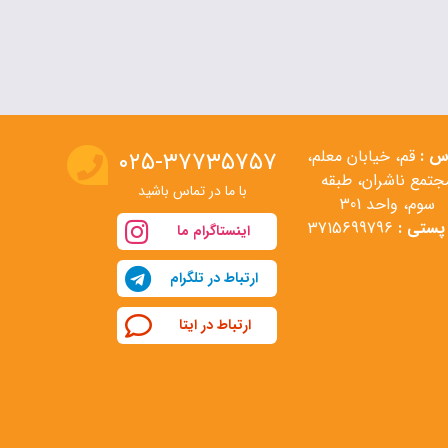
س :
قم، خیابان معلم،
۰۲۵-۳۷۷۳۵۷۵۷
جتمع ناشران، طبقه
با ما در تماس باشید
سوم، واحد 301
پستی :
3715699796
اینستاگرام ما
ارتباط در تلگرام
ارتباط در ایتا