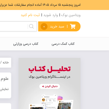
امروز پنجشنبه ۱۵ مرداد ۱۴۰۵ آماده انجام سفارشات شما عزیزان هستیم. ارسال رایگان سفارشات بیشتر از 5،000،000 تومان.
ویتامین بوک
|
وارد شوید
|
ثبت نام کنید
|
سبد خرید
0
کتاب کمک درسی
کتاب درسی وزارتی
خانه
/
علوم
نمایش 13 نتیج