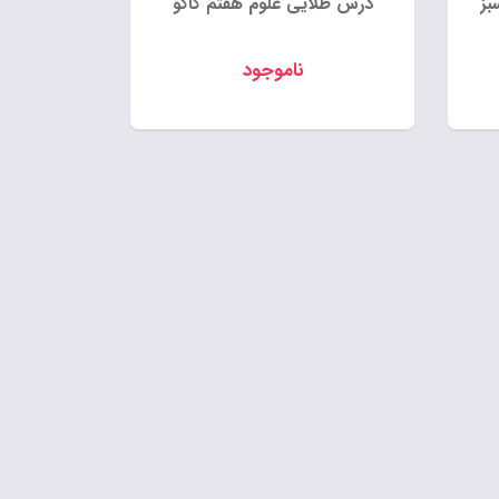
بز
درس طلایی علوم هفتم کاگو
ناموجود