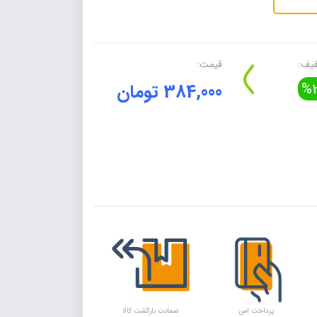
یف:
قیمت:
%2
384,000 تومان
Alte
پرداخت امن
ضمانت بازگشت کالا