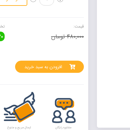
بیست
علوم
و
فنون
قیمت:
تخف
ادبی
480,000 تومان
0
دوازدهم
گاج
عدد
rnative:
افزودن به سبد خرید
مشاوره رایگان
ارسال سریع و متنوع