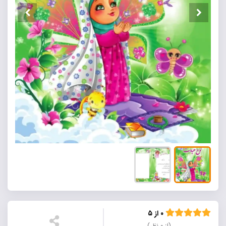
۰ از ۵
(از ۰ نظر)