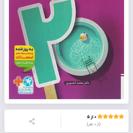
۰ از ۵
(از ۰ نظر)