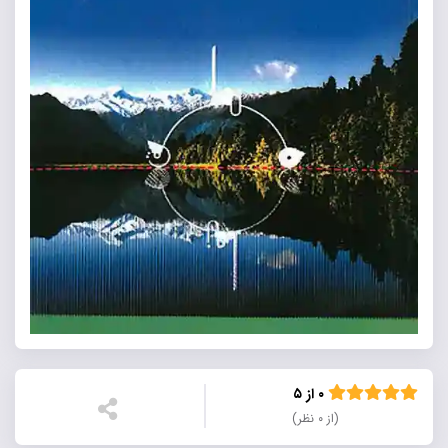
۰ از ۵
(از ۰ نظر)