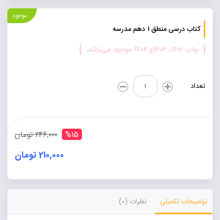
موجود
کتاب درسی منطق 1 دهم مدرسه
چاپ 1402، 1403و 1404 موجود می‌‍باشد.
کتاب
تعداد
درسی
منطق
1
دهم
مدرسه
%15
246,000 تومان
عدد
210,000 تومان
Alternative:
توضیحات تکمیلی
نظرات (0)