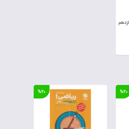
ازدهم
%۲۰
%۲۰