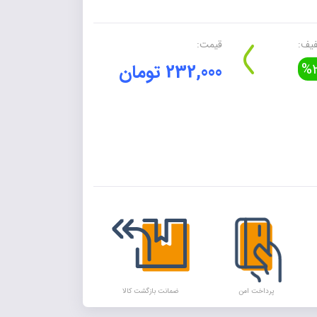
یف:
قیمت:
%2
232,000 تومان
Alte
پرداخت امن
ضمانت بازگشت کالا