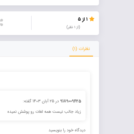
۱ از ۵
(از ۱ نظر)
نظرات (1)
9189009425
در
25 آبان 1403
گفته:
زیاد جالب نیست همه لغات رو پوشش نمیده
دیدگاه خود را بنویسید