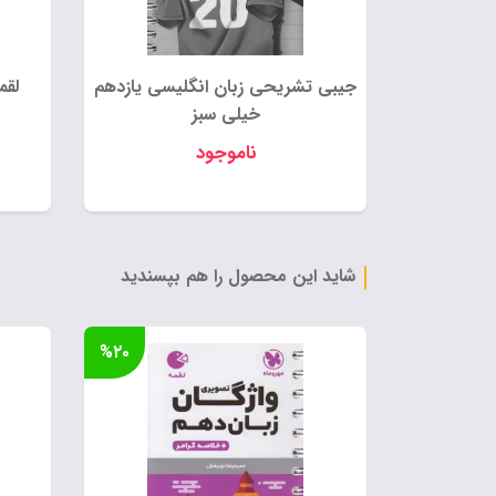
جیبی تشریحی زبان انگلیسی یازدهم
لقم
خیلی سبز
ناموجود
شاید این محصول را هم بپسندید
%۲۰