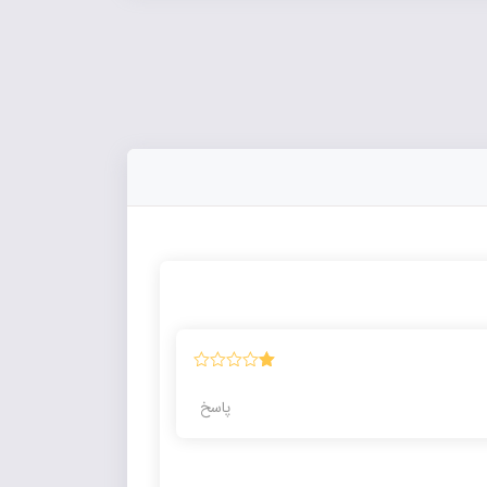
نمره
1
پاسخ
از
5