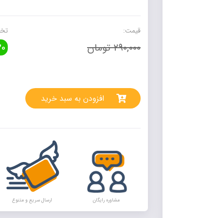
زبان
تصویری
یازدهم
قیمت:
تخف
مهروماه
290,000 تومان
0
عدد
rnative:
افزودن به سبد خرید
مشاوره رایگان
ارسال سریع و متنوع