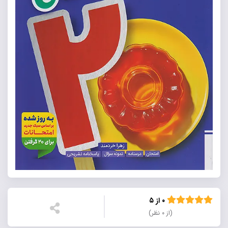
۰ از ۵
(از ۰ نظر)