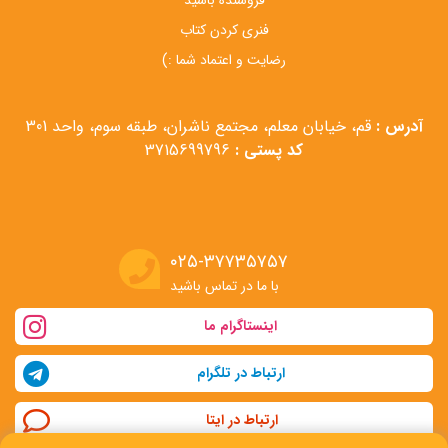
فروشنده باشید
فنری کردن کتاب
رضایت و اعتماد شما :)
آدرس :
قم، خیابان معلم، مجتمع ناشران، طبقه سوم، واحد 301
کد پستی :
3715699796
۰۲۵-۳۷۷۳۵۷۵۷
با ما در تماس باشید
اینستاگرام ما
ارتباط در تلگرام
ارتباط در ایتا