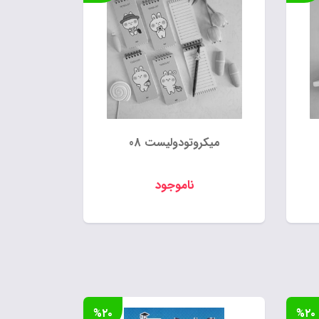
میکروتودولیست 08
ناموجود
%۲۰
%۲۰