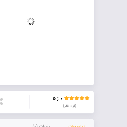
۰ از ۵
(از ۰ نظر)
توضیحات
نظرات (0)