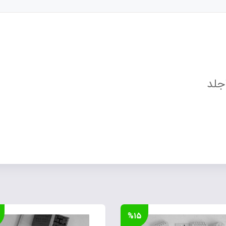
جلد
%۱۵