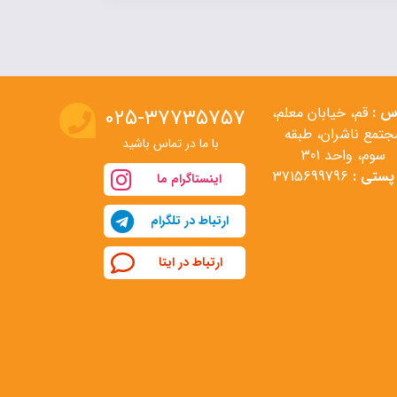
س :
قم، خیابان معلم،
۰۲۵-۳۷۷۳۵۷۵۷
جتمع ناشران، طبقه
با ما در تماس باشید
سوم، واحد 301
پستی :
3715699796
اینستاگرام ما
ارتباط در تلگرام
ارتباط در ایتا