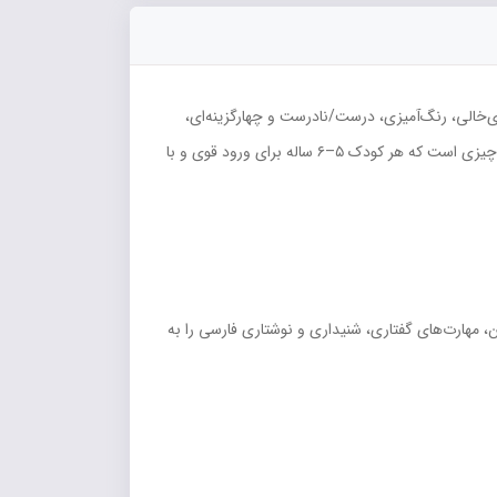
ی فوق‌العاده، تمرین‌های وصل‌کردنی، جای‌خالی، رنگ‌آمیزی، درست/نادرست و چهارگزینه‌ای،
حروف، کلمات و جملات ساده را مثل بازی آموزش دهد و فرزندتان هر روز با ذوق بگوید «مامان بیا فارسی کار کنیم!»، کارپوچینو دقیقاً همان چیزی است که هر کودک ۵–۶ ساله برای ورود قوی و با
هارت‌های گفتاری، شنیداری و نوشتاری فارسی را به