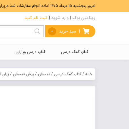
امروز پنجشنبه ۱۵ مرداد ۱۴۰۵ آماده انجام سفارشات شما عزیزان هستیم. ارسال رایگان سفارشات بیشتر از 5،000،000 تومان.
ویتامین بوک
|
وارد شوید
|
ثبت نام کنید
|
سبد خرید
0
کتاب کمک درسی
کتاب درسی وزارتی
خانه
/
کتاب کمک درسی
/
دبستان
/
پیش دبستان
/
زبان آ