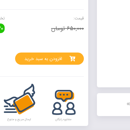
آموزی
پیش
دبستانی
قیمت:
تخف
سری
650,000 تومان
0
کارپوچینو
عدد
rnative:
افزودن به سبد خرید
مشاوره رایگان
ارسال سریع و متنوع