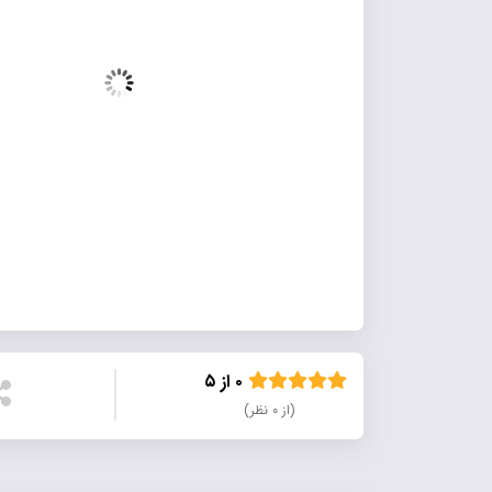
۰ از ۵
(از ۰ نظر)