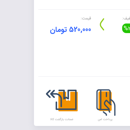
یف:
قیمت:
%2
520,000 تومان
Alte
پرداخت امن
ضمانت بازگشت کالا