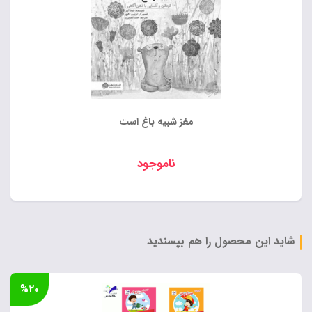
مغز شبیه باغ است
ناموجود
شاید این محصول را هم بپسندید
%۲۰