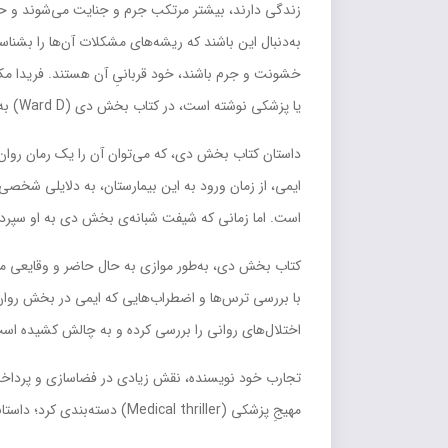
زندگي دارند، بيشتر مرتکب جرم و جنايت مي‌شوند و حتي خ
به‌دنبال اين باشند که ريشه‌هاي مشکلات آن‌ها را بشناس
يا پزشکي نوشته است، در کتاب بخش دي (Ward D) به باورهايي پرداخته که در بين مردم عادي و حتي جامعه‌ي پزشکي در رابطه با بيماران رواني وجود دارد.
داستان کتاب بخش دي، که مي‌توان آن را يک رمان روان‌ش
ايمي، از زمان ورود به اين بيمارستان، به دلايلي شخصي 
است. اما زماني که شيفت شبانه‌ي بخش دي به او سپرده مي‌شود، ايمي راهي جز اين ندارد ک
کتاب بخش دي، به‌طور موازي به حال حاضر و وقايعي مي‌
با بررسي ترس‌ها و اضطراب‌هايي که ايمي در بخش روان‌پز
اختلال‌هاي رواني را بررسي کرده و به چالش کشيده اس
تجارب خود نويسنده، نقش زيادي در فضاسازي و پرداخت د
مهيجِ پزشکي (Medical thriller) دسته‌بندي کرد؛ داستاني دلهره‌آور که در آن گويي نيرويي شوم و غيرقابل‌ديدن، جان شخصيت‌هاي داستان را تهديد مي‌کند.