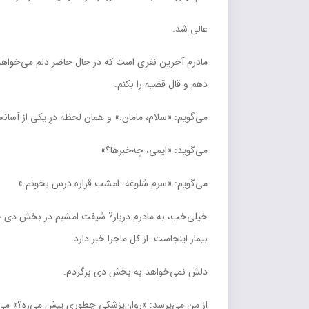
عالي شد.
مادرم آخرين نفري است که در حال حاضر دلم مي‌خواه
دهم و قال قضيه را بکنم.
مي‌گويم: «سلام، مامان.» و همان لحظه درِ يکي از آسان
مي‌گويد: «ايمي، چه‌خبرها؟»
مي‌گويم: «سرم شلوغه. امشب قراره درس بخونم.»
خيلي‌خب، به مادرم دربار? شيفت امشبم در بخش دي چيز
بيمار اينجاست. از کل ماجرا خبر دارد.
دلش نمي‌خواهد به بخش دي برگردم.
از من مي‌پرسد: «روان‌پزشکي چطوري پيش مي‌ره؟» مي‌ت