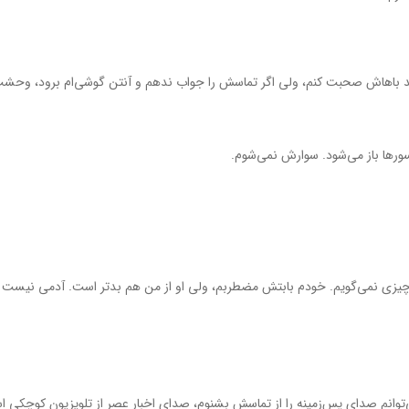
د باهاش صحبت کنم، ولي اگر تماسش را جواب ندهم و آنتن گوشي‌ام برود، وحشت
سورها باز مي‌شود. سوارش نمي‌شوم.
ي نمي‌گويم. خودم بابتش مضطربم، ولي او از من هم بدتر است. آدمي نيست که ب
وانم صداي پس‌زمينه را از تماسش بشنوم، صداي اخبار عصر از تلويزيون کوچکي ا