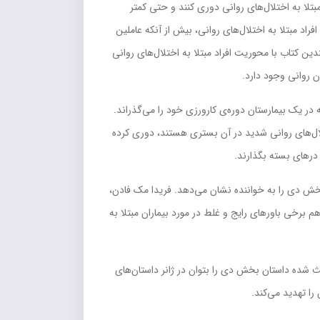
بتلا به اختلال‌هاي رواني دوري کنند و حتي کمتر
اد مبتلا به اختلال‌هاي رواني، بيش از آنکه عاملين
ک پزشک متخصص مغز است و تاکنون چندين کتاب با محوريت افراد مبتلا به اختلال‌هاي رواني
در يک بيمارستان دوره‌ي کارورزي خود را مي‌گذراند.
ختلال‌هاي رواني شديد در آن بستري هستند، دوري کرده
بخش دي را به خواننده نشان مي‌دهد. فريدا مک فادن،
م برخي باورهاي رايج و غلط در مورد بيماران مبتلا به
 شده داستان بخش دي را بتوان در ژانر داستان‌هاي