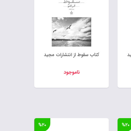
د
کتاب سقوط از انتشارات مجید
ناموجود
%۲۰
%۲۰