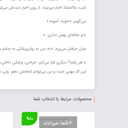
شب، بلااستثنا، اخبار مي‌بيند. از روي اخبار ديدنش مي‌توا
مي‌گويم: «خوبه، آسونه.»
«تو علاقه‌اي بهش نداري…»
ميان حرفش مي‌پرم. «نه، من به روان‌پزشکي به چشم يه ش
با هر رشته? ديگري کنار مي‌آيم. جراحي، پزشکي داخلي، ج
اين کار مهمي است و من مي‌توانم انجامش دهم. ولي نمي
محصولات مرتبط با انتخاب شما
%۱۰