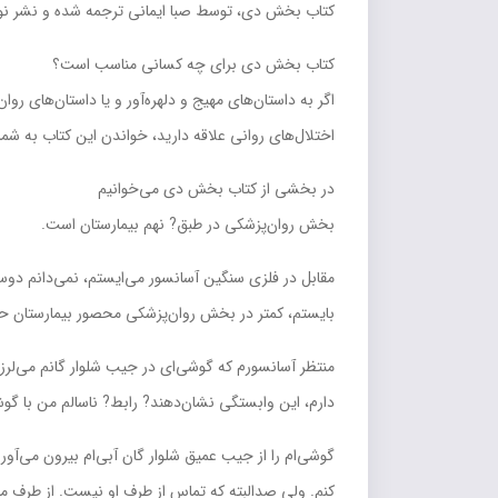
کتاب بخش دي، توسط صبا ايماني ترجمه شده و نشر نون
کتاب بخش دي براي چه کساني مناسب است؟
اگر به داستان‌هاي مهيج و دلهره‌آور و يا داستان‌هاي ر
اختلال‌هاي رواني علاقه داريد، خواندن اين کتاب به شم
در بخشي از کتاب بخش دي مي‌خوانيم
بخش روان‌پزشکي در طبق? نهم بيمارستان است.
مقابل در فلزي سنگين آسانسور مي‌ايستم، نمي‌دانم دوست د
بايستم، کمتر در بخش روان‌پزشکي محصور بيمارستان حض
منتظر آسانسورم که گوشي‌اي در جيب شلوار گانم مي‌لرزد.
دارم، اين وابستگي نشان‌دهند? رابط? ناسالم من با گوشي
گوشي‌ام را از جيب عميق شلوار گان آبي‌ام بيرون مي‌آور
کنم. ولي صدالبته که تماس از طرف او نيست. از طرف م