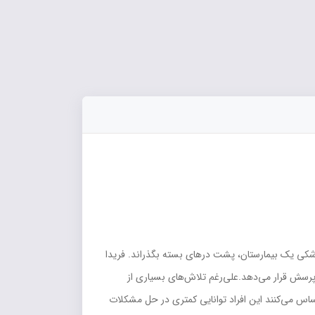
ه بايد به مدت 13 ساعت به‌عنوان شيفت در بخش روان‌پزشکي يک بيمارستان، پشت درهاي بسته بگذراند. فريدا
پرسش قرار مي‌دهد.علي‌رغم تلاش‌هاي بسياري از
 احساس مي‌کنند اين افراد توانايي کمتري در حل مشکلات