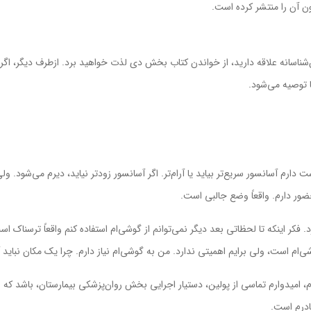
 آن را منتشر کرده است.
وان‌شناسانه علاقه داريد، از خواندن کتاب بخش دي لذت خواهيد برد. ازطرف ديگر، اگ
ا توصيه مي‌شود.
ارم آسانسور سريع‌تر بيايد يا آرام‌تر. اگر آسانسور زودتر نيايد، ديرم مي‌شود. ولي
ور دارم. واقعاً وضع جالبي است.
 فکر اينکه تا لحظاتي بعد ديگر نمي‌توانم از گوشي‌ام استفاده کنم واقعاً ترسناک 
‌ام است، ولي برايم اهميتي ندارد. من به گوشي‌ام نياز دارم. چرا يک مکان نبايد آ
م، اميدوارم تماسي از پولين، دستيار اجرايي بخش روان‌پزشکي بيمارستان، باشد که 
ادرم است.