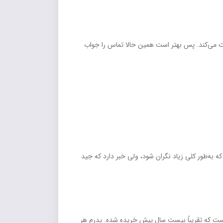
 مي‌کند. پس بهتر است همين حالا تماس را جواب
ه‌طور کلي زياد نگران شود، ولي خبر دارد که جيد
ست که تقريباً بيست سال پيش خريده شده. پدرم هر