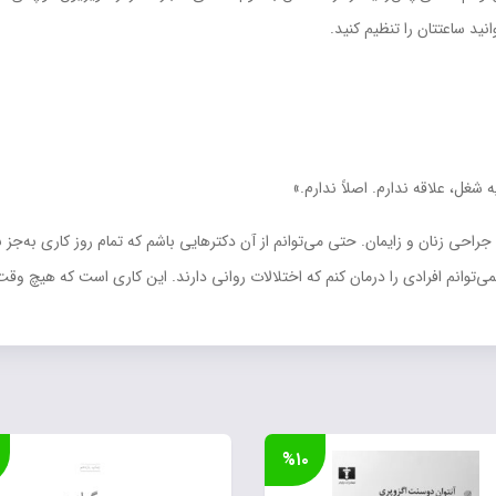
نيد ساعتتان را تنظيم کنيد.
غل، علاقه ندارم. اصلاً ندارم.»
راحي زنان و زايمان. حتي مي‌توانم از آن دکترهايي باشم که تمام روز کاري به‌جز ن
‌توانم افرادي را درمان کنم که اختلالات رواني دارند. اين کاري است که هيچ وق
%۱۰