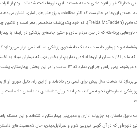
طرناک‌تر از افراد عادي جامعه هستند. اين باورها باعث شده‌اند مردم از افراد م
ند. همه‌ي اين‌ها در حاليست که اکثر مطالعات و پژوهش‌هاي آماري نشان مي‌دهند افر
خشونت و جرم باشند، خود قربانيِ آن هستند. فريدا مک فادن (Freida McFadden)، که خود ي
ناسانه و دلهره‌آور دانست، به يک دانشجوي پزشکي به نام ايمي برنر مي‌پردازد که 
که ما در آغاز داستان از آن‌ها اطلاعي نداريم، از بخش دي، که بيماران مبتلا به ا
ه 13 ساعت را در اين بخش بيمارستان، پشت درهاي بسته بگذارند.
پردازد که هشت سال پيش براي ايمي رخ داده‌اند و از اين راه، دليل دوري او از 
شکي بيمارستان تجربه مي‌کند، هم ابعاد روان‌شناسانه‌اي به داستان داده است و ه
ت.
قيق داستان به جزييات اداري و مديريتي بيمارستان داشته‌اند و اين مسئله باعث