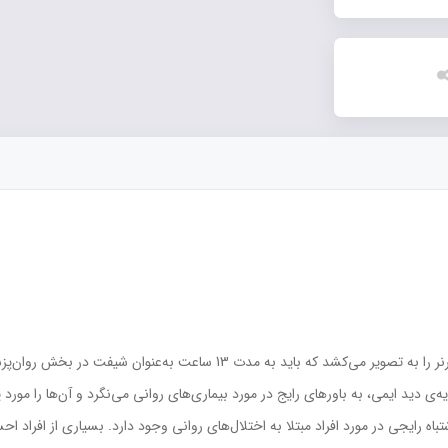
رمان حاضر داستانِ يک دانشجوي پزشکي به نام ايمي برنر را به تصوير مي‌کشد ک
يد ايمي، به باورهاي رايج در مورد بيماري‌هاي رواني مي‌نگرد و آن‌ها را مورد 
شتباه رايجي در مورد افراد مبتلا به اختلال‌هاي رواني وجود دارد. بسياري از افراد