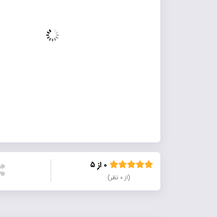
۰ از ۵
(از ۰ نظر)