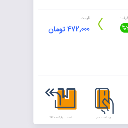
یف:
قیمت:
%2
472,000 تومان
Alte
پرداخت امن
ضمانت بازگشت کالا