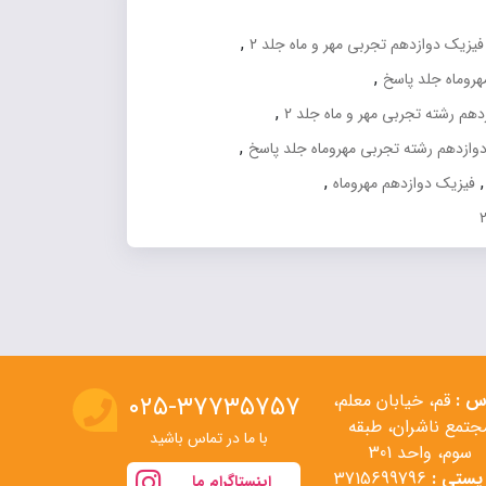
بود.
۱,۱۹۲,۰۰۰ تومان.
,
فیزیک دوازدهم تجربی مهر و ماه جلد 2
,
روماه جلد پاسخ
,
هم رشته تجربی مهر و ماه جلد 2
,
وازدهم رشته تجربی مهروماه جلد پاسخ
,
,
فیزیک دوازدهم مهروماه
س :
قم، خیابان معلم،
۰۲۵-۳۷۷۳۵۷۵۷
جتمع ناشران، طبقه
با ما در تماس باشید
سوم، واحد 301
پستی :
3715699796
اینستاگرام ما