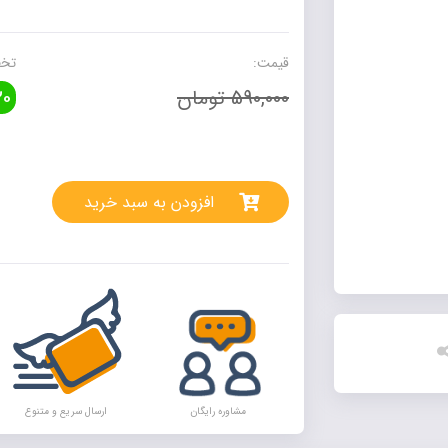
تجربی
مهروماه
(جلد
قیمت:
تخف
پاسخنامه)
590,000 تومان
0
عدد
rnative:
افزودن به سبد خرید
مشاوره رایگان
ارسال سریع و متنوع