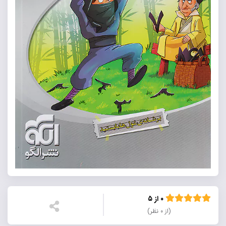
۰ از ۵
(از ۰ نظر)