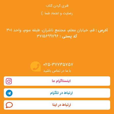
فنری کردن کتاب
رضایت و اعتماد شما :)
آدرس :
قم، خیابان معلم، مجتمع ناشران، طبقه سوم، واحد 301
کد پستی :
3715699796
۰۲۵-۳۷۷۳۵۷۵۷
با ما در تماس باشید
اینستاگرام ما
ارتباط در تلگرام
ارتباط در ایتا