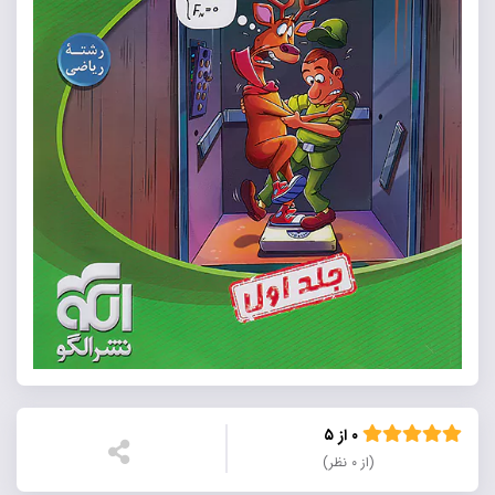
۰ از ۵
(از ۰ نظر)