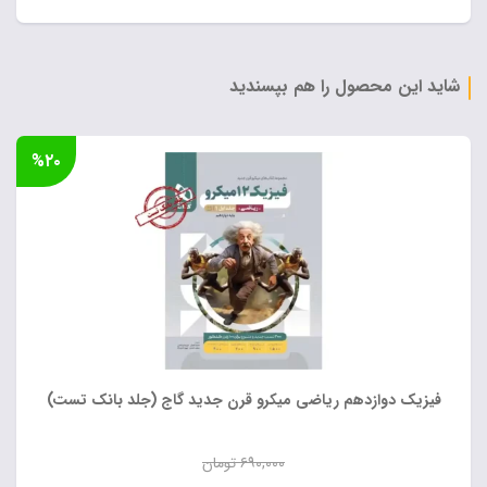
شاید این محصول را هم بپسندید
%۲۰
فیزیک دوازدهم ریاضی میکرو قرن جدید گاج (جلد بانک تست)
۶۹۰,۰۰۰
تومان