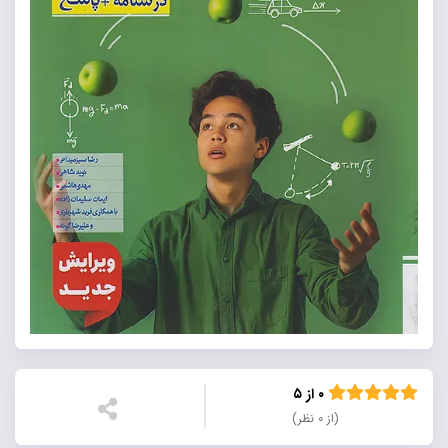
۰ از ۵
(از ۰ نظر)