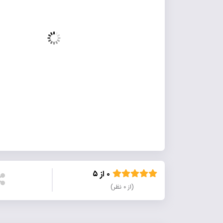
۰ از ۵
(از ۰ نظر)