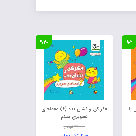
%۲۰
%۲۰
 آشنایی با
فکر کن و نشان بده (6) معماهای
تصویری سلام
۹۹,۰۰۰
تومان
قیمت
۷۹,۲۰۰
تومان