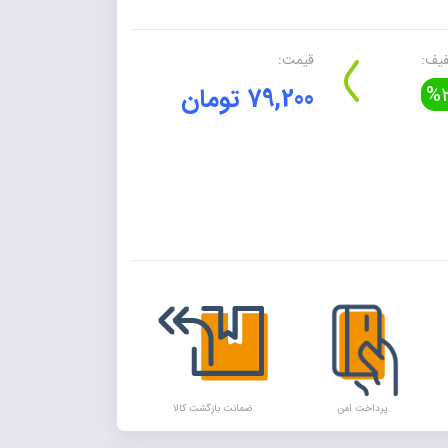
یف:
قیمت:
%2
79,200 تومان
Alte
پرداخت امن
ضمانت بازگشت کالا