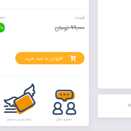
و
نشان
بده
قیمت:
تخف
(2)
99,000 تومان
0
آشنایی
با
مفاهیم
rnative:
پایه
2
افزودن به سبد خرید
سلام
عدد
مشاوره رایگان
ارسال سریع و متنوع