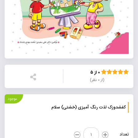
۰ از ۵
(از ۰ نظر)
موجود
کفشدوزک لذت رنگ آمیزی (خشتی) سلام
کفشدوزک
تعداد
لذت