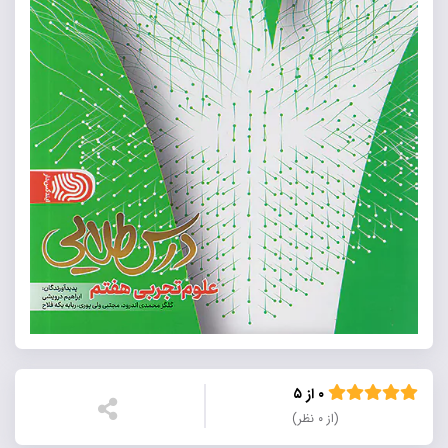
۰ از ۵
(از ۰ نظر)