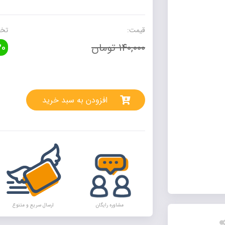
و
دوم
دبستان)
قیمت:
تخف
سلام
140,000 تومان
0
عدد
rnative:
افزودن به سبد خرید
مشاوره رایگان
ارسال سریع و متنوع