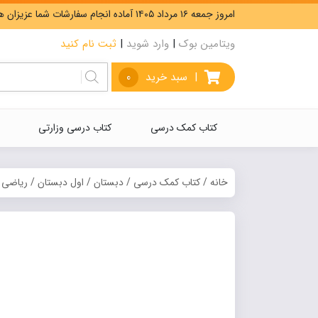
امروز جمعه ۱۶ مرداد ۱۴۰۵ آماده انجام سفارشات شما عزیزان هستیم. ارسال رایگان سفارشات بیشتر از 5،000،000 تومان.
ویتامین بوک
|
وارد شوید
|
ثبت نام کنید
|
سبد خرید
0
کتاب کمک درسی
کتاب درسی وزارتی
خانه
/
کتاب کمک درسی
/
دبستان
/
اول دبستان
/
ریاضی
/