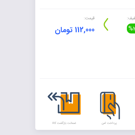
یف:
قیمت:
%2
112,000 تومان
Alte
پرداخت امن
ضمانت بازگشت کالا