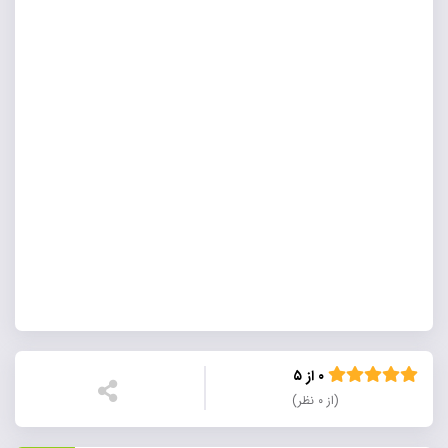
۰ از ۵
(از ۰ نظر)