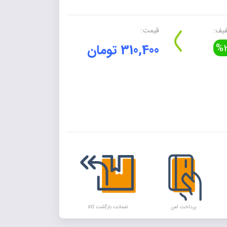
یف:
قیمت:
%2
310,400 تومان
Alte
پرداخت امن
ضمانت بازگشت کالا