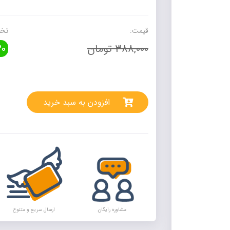
سوی
آزمون
دوم
قیمت:
تخف
دبستان
388,000 تومان
0
تاک
عدد
rnative:
افزودن به سبد خرید
مشاوره رایگان
ارسال سریع و متنوع