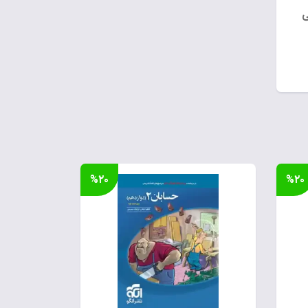
ی
%۲۰
%۲۰