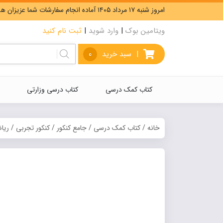
امروز شنبه ۱۷ مرداد ۱۴۰۵ آماده انجام سفارشات شما عزیزان هستیم. ارسال رایگان سفارشات بیشتر از 5،000،000 تومان.
ویتامین بوک
|
وارد شوید
|
ثبت نام کنید
|
سبد خرید
0
کتاب کمک درسی
کتاب درسی وزارتی
خانه
/
کتاب کمک درسی
/
جامع کنکور
/
کنکور تجربی
/
ریا