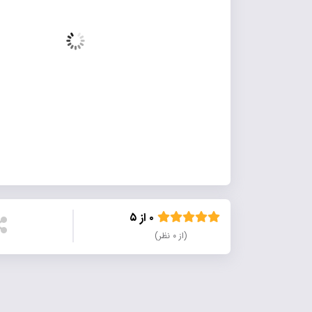
۰ از ۵
(از ۰ نظر)