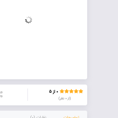
۰ از ۵
(از ۰ نظر)
توضیحات
نظرات (0)