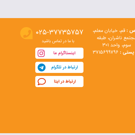
س :
قم، خیابان معلم،
۰۲۵-۳۷۷۳۵۷۵۷
جتمع ناشران، طبقه
با ما در تماس باشید
سوم، واحد 301
پستی :
3715699796
اینستاگرام ما
ارتباط در تلگرام
ارتباط در ایتا