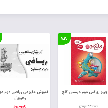
%۲۰
وچینو ریاضی دوم دبستان گاج
آموزش مفهومی ریاضی دوم دب
رهپویان
۸۴۰,۰۰۰
تومان
ناموجود