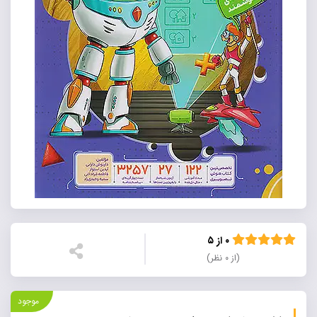
۰ از ۵
(از ۰ نظر)
موجود