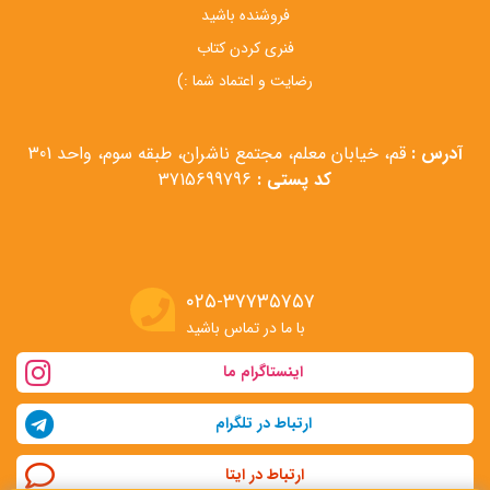
فروشنده باشید
فنری کردن کتاب
رضایت و اعتماد شما :)
آدرس :
قم، خیابان معلم، مجتمع ناشران، طبقه سوم، واحد 301
کد پستی :
3715699796
۰۲۵-۳۷۷۳۵۷۵۷
با ما در تماس باشید
اینستاگرام ما
ارتباط در تلگرام
ارتباط در ایتا