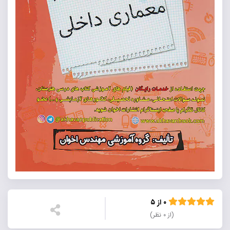
۰ از ۵
(از ۰ نظر)