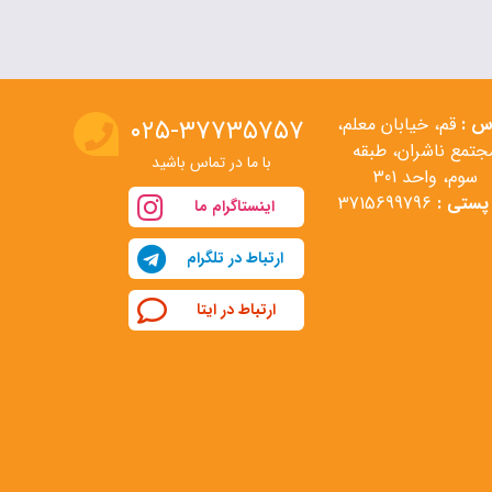
س :
قم، خیابان معلم،
۰۲۵-۳۷۷۳۵۷۵۷
جتمع ناشران، طبقه
با ما در تماس باشید
سوم، واحد 301
پستی :
3715699796
اینستاگرام ما
ارتباط در تلگرام
ارتباط در ایتا