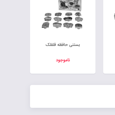
بستنی حافظه قلقلک
ناموجود