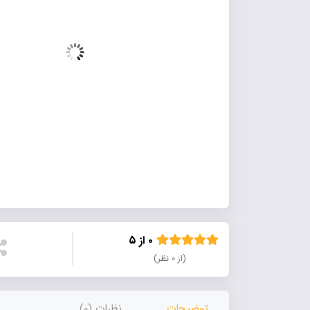
۰ از ۵
(از ۰ نظر)
توضیحات
نظرات (0)