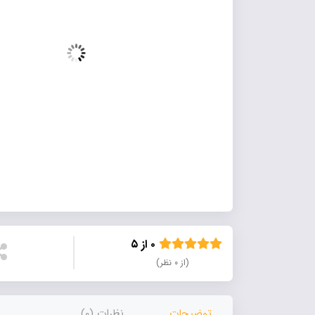
۰ از ۵
(از ۰ نظر)
توضیحات
نظرات (0)