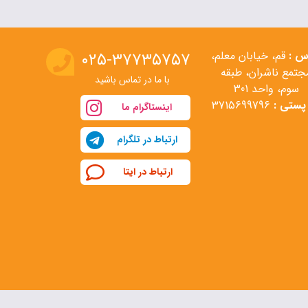
س :
قم، خیابان معلم،
۰۲۵-۳۷۷۳۵۷۵۷
جتمع ناشران، طبقه
با ما در تماس باشید
سوم، واحد 301
پستی :
3715699796
اینستاگرام ما
ارتباط در تلگرام
ارتباط در ایتا