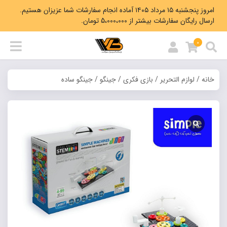
امروز پنجشنبه ۱۵ مرداد ۱۴۰۵ آماده انجام سفارشات شما عزیزان هستیم.
ارسال رایگان سفارشات بیشتر از 5،000،000 تومان.
0
خانه
/
لوازم التحریر
/
بازی فکری
/
جینگو
/ جینگو ساده