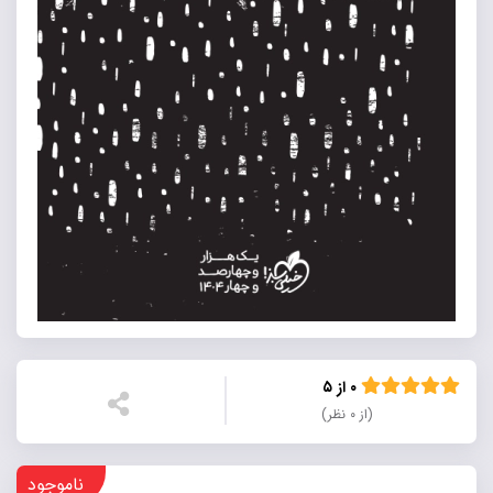
۰ از ۵
(از ۰ نظر)
ناموجود