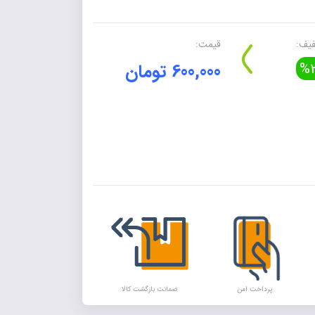
یف:
قیمت:
%2
600,000 تومان
Alte
پرداخت امن
ضمانت بازگشت کالا