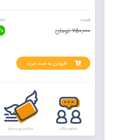
یازدهم
تجربی
مهروماه
قیمت:
تخف
عدد
750,000 تومان
0
rnative:
افزودن به سبد خرید
مشاوره رایگان
ارسال سریع و متنوع