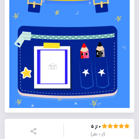
۰ از ۵
(از ۰ نظر)