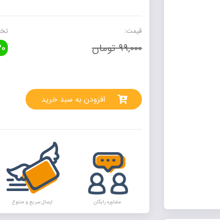
ریاضی
و
آمار
قیمت:
تخف
دهم
99,000 تومان
0
خیلی
سبز
عدد
rnative:
افزودن به سبد خرید
مشاوره رایگان
ارسال سریع و متنوع