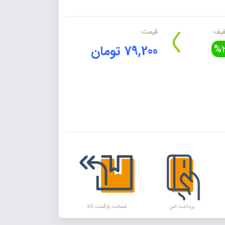
یف:
قیمت:
%2
79,200 تومان
Alte
پرداخت امن
ضمانت بازگشت کالا