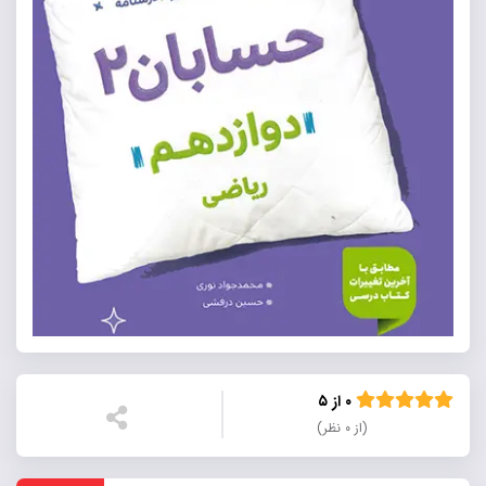
۰ از ۵
(از ۰ نظر)