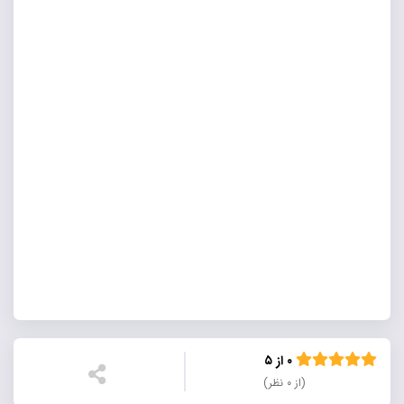
۰ از ۵
(از ۰ نظر)